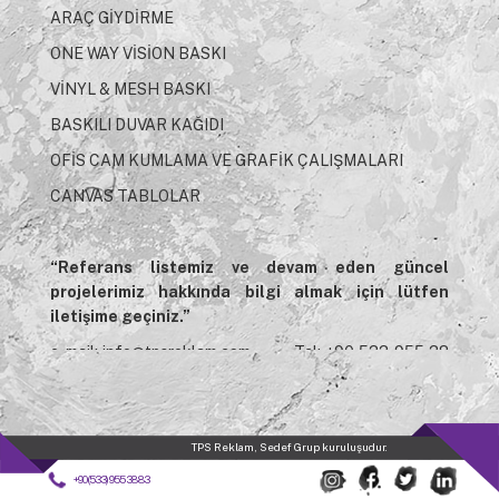
ARAÇ GİYDİRME
ONE WAY VİSİON BASKI
VİNYL & MESH BASKI
BASKILI DUVAR KAĞIDI
OFİS CAM KUMLAMA VE GRAFİK ÇALIŞMALARI
CANVAS TABLOLAR
“Referans listemiz ve devam eden güncel
projelerimiz hakkında bilgi almak için lütfen
iletişime geçiniz.”
e-mail:
info@tpsreklam.com
- Tel: +90 533 955 38
83
TPS Reklam, Sedef Grup kuruluşudur.
+90(533) 955 38 83