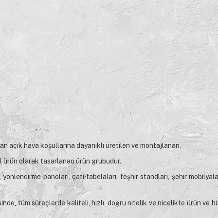
ayan açık hava koşullarına dayanıklı üretilen ve montajlanan,
l ürün olarak tasarlanan ürün grubudur.
yönlendirme panoları, çatı tabelaları, teşhir standları, şehir mobilyala
nde, tüm süreçlerde kaliteli, hızlı, doğru nitelik ve nicelikte ürün ve h